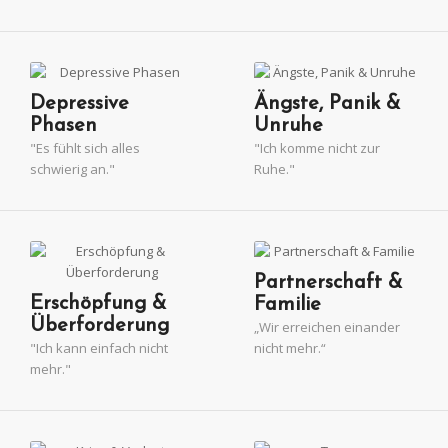
Depressive
Ängste, Panik &
Phasen
Unruhe
"Es fühlt sich alles
"Ich komme nicht zur
schwierig an."
Ruhe."
Partnerschaft &
Erschöpfung &
Familie
Überforderung
„Wir erreichen einander
"Ich kann einfach nicht
HEILPRAKTIKERIN FÜR
nicht mehr.“
mehr."
PSYCHOTHERAPIE IN
MEINERZHAGEN