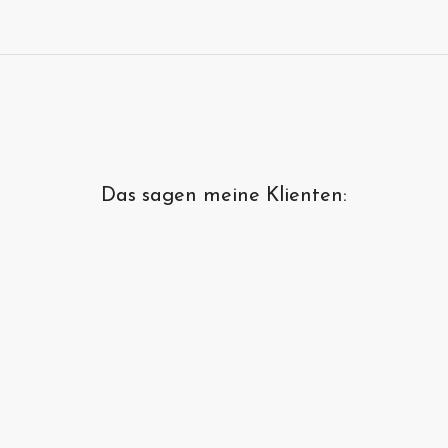
Das sagen meine Klienten:
Ich kann Alisa Becker sehr
empfehlen. Sie ist sehr
einfühlsam in ihrer Art.
Ulrike M.